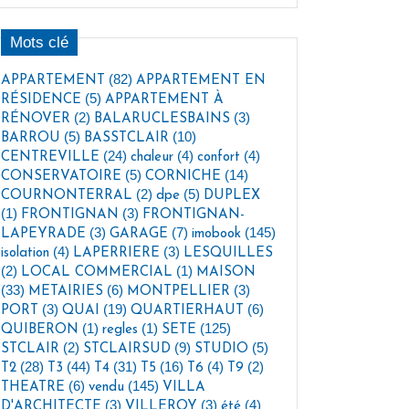
Mots clé
(82)
APPARTEMENT
APPARTEMENT EN
(5)
RÉSIDENCE
APPARTEMENT À
(2)
(3)
RÉNOVER
BALARUCLESBAINS
(5)
(10)
BARROU
BASSTCLAIR
(24)
(4)
(4)
CENTREVILLE
chaleur
confort
(5)
(14)
CONSERVATOIRE
CORNICHE
(2)
(5)
COURNONTERRAL
dpe
DUPLEX
(1)
(3)
FRONTIGNAN
FRONTIGNAN-
(3)
(7)
(145)
LAPEYRADE
GARAGE
imobook
(4)
(3)
isolation
LAPERRIERE
LESQUILLES
(2)
(1)
LOCAL COMMERCIAL
MAISON
(33)
(6)
(3)
METAIRIES
MONTPELLIER
(3)
(19)
(6)
PORT
QUAI
QUARTIERHAUT
(1)
(1)
(125)
QUIBERON
regles
SETE
(2)
(9)
(5)
STCLAIR
STCLAIRSUD
STUDIO
(28)
(44)
(31)
(16)
(4)
(2)
T2
T3
T4
T5
T6
T9
(6)
(145)
THEATRE
vendu
VILLA
(3)
(3)
(4)
D'ARCHITECTE
VILLEROY
été