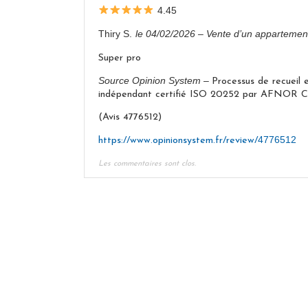
4.45
Thiry S.
le 04/02/2026 – Vente d’un appartemen
Super pro
Source Opinion System –
Processus de recueil 
indépendant certifié ISO 20252 par AFNOR Cer
(Avis 4776512)
4776512
https://www.opinionsystem.fr/review/
Les commentaires sont clos.