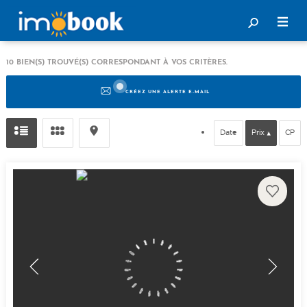
10
BIEN(S) TROUVÉ(S) CORRESPONDANT À VOS CRITÈRES.
CRÉEZ UNE ALERTE E-MAIL
Date
Prix
CP