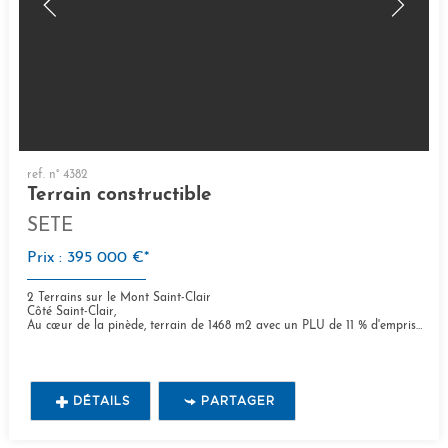
ref. n° 4382
Terrain constructible
SETE
Prix : 395 000 €*
2 Terrains sur le Mont Saint-Clair
Côté Saint-Clair,
Au cœur de la pinède, terrain de 1468 m2 avec un PLU de 11 % d'emprise au sol, possibilité un étage,...
DÉTAILS
PARTAGER