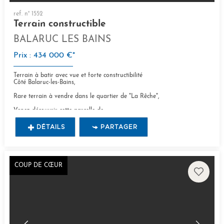
ref. n° 1552
Terrain constructible
BALARUC LES BAINS
Prix : 434 000 €*
Terrain à batir avec vue et forte constructibilité
Côté Balaruc-les-Bains,
Rare terrain à vendre dans le quartier de "La Rêche",
Venez découvrir cette parcelle de...
DÉTAILS
PARTAGER
COUP DE CŒUR