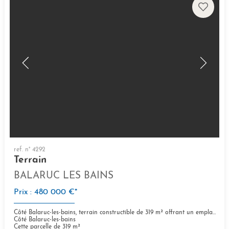
ref. n° 4292
Terrain
BALARUC LES BAINS
Prix : 480 000 €*
Côté Balaruc-les-bains, terrain constructible de 319 m² offrant un emplacement idéal
Côté Balaruc-les-bains
Cette parcelle de 319 m²