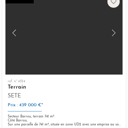
ref. n° 4324
Terrain
SETE
Prix : 439 000 €*
Secteur Barrou, terrain 741 m².
Côté Barrou,
Sur une parcelle de 741 m², située en zone UD2 avec une emprise au sol maximale de 20 %, de nombreuses...