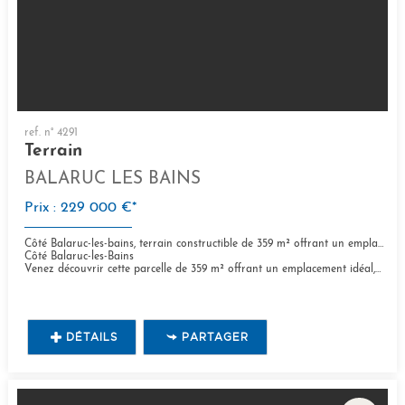
ref. n° 4291
Terrain
BALARUC LES BAINS
Prix : 229 000 €*
Côté Balaruc-les-bains, terrain constructible de 359 m² offrant un emplacement idéal
Côté Balaruc-les-Bains
Venez découvrir cette parcelle de 359 m² offrant un emplacement idéal, à proximité des...
DÉTAILS
PARTAGER