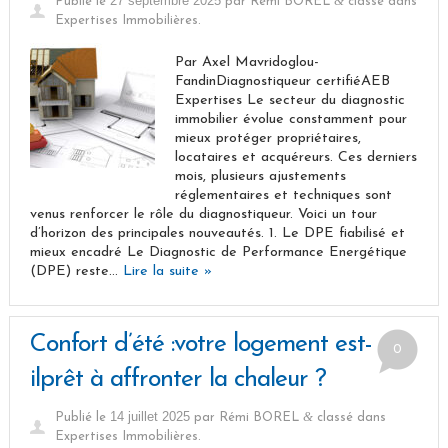
27 septembre 2025
&
Publié le
par
Rémi BOREL
classé dans
Expertises Immobilières
.
Par Axel Mavridoglou-
FandinDiagnostiqueur certifiéAEB
Expertises Le secteur du diagnostic
immobilier évolue constamment pour
mieux protéger propriétaires,
locataires et acquéreurs. Ces derniers
mois, plusieurs ajustements
réglementaires et techniques sont
venus renforcer le rôle du diagnostiqueur. Voici un tour
d’horizon des principales nouveautés. 1. Le DPE fiabilisé et
mieux encadré Le Diagnostic de Performance Energétique
(DPE) reste…
Lire la suite »
Confort d’été :votre logement est-
0
ilprêt à affronter la chaleur ?
14 juillet 2025
&
Publié le
par
Rémi BOREL
classé dans
Expertises Immobilières
.