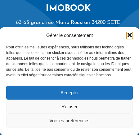
IMOBOOK
34200
SETE
63-65 grand rue Mario Roustan
04 30 17 30 87
Tél.
:
Gérer le consentement
Pour offrir les meilleures expériences, nous utilisons des technologies
NOUS ÉCRIRE
telles que les cookies pour stocker et/ou accéder aux informations des
appareils. Le fait de consentir à ces technologies nous permettra de traiter
des données telles que le comportement de navigation ou les ID uniques
sur ce site. Le fait de ne pas consentir ou de retirer son consentement peut
avoir un effet négatif sur certaines caractéristiques et fonctions.
Accepter
Refuser
Voir les préférences
Mentions Légales
Politique de protection des données