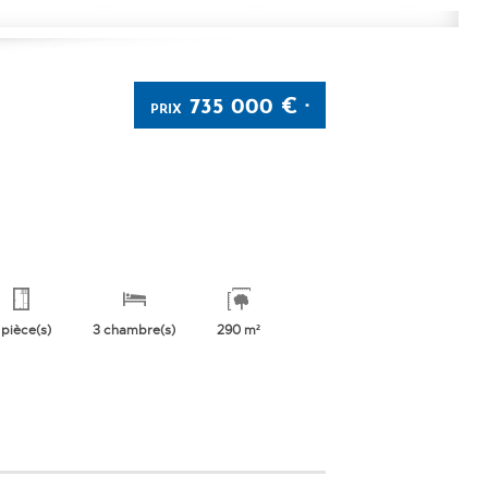
735 000 €
PRIX
*
 pièce(s)
3 chambre(s)
290 m²