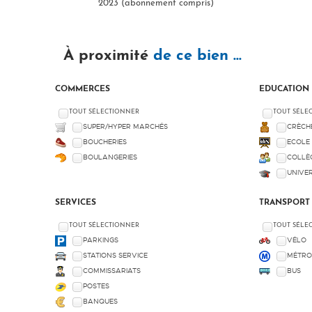
2023 (abonnement compris)
À proximité
de ce bien ...
COMMERCES
EDUCATION
TOUT SÉLECTIONNER
TOUT SÉLE
SUPER/HYPER MARCHÉS
CRÈCH
BOUCHERIES
ECOLE 
BOULANGERIES
COLLÈG
UNIVER
SERVICES
TRANSPORT
TOUT SÉLECTIONNER
TOUT SÉLE
PARKINGS
VÉLO
STATIONS SERVICE
MÉTRO
COMMISSARIATS
BUS
POSTES
BANQUES