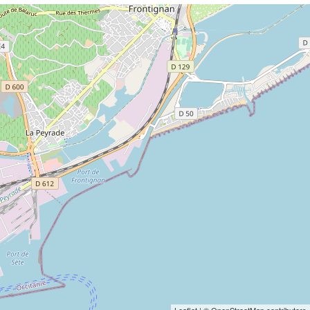
Leaflet
| © OpenStreetMap contributors