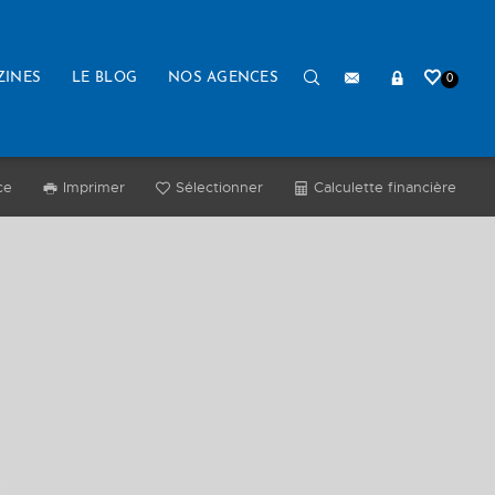
ZINES
LE BLOG
NOS AGENCES
0
ce
Imprimer
Sélectionner
Calculette financière