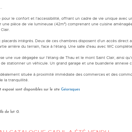
..
pour le confort et l'accessibilité, offrant un cadre de vie unique avec 
 sur une pièce de vie lumineuse (42m²) comprenant une cuisine aménagée,
Clair.
placards intégrés. Deux de ces chambres disposent d'un accès direct au 
rtie arrière du terrain, face à l'étang. Une salle d'eau avec WC complète 
se une vue dégagée sur l'étang de Thau et le mont Saint Clair, ainsi qu'
t de stationner un véhicule. Un grand garage et une buanderie annexe
 idéalement située à proximité immédiate des commerces et des commodi
 la tranquillité.
t exposé sont disponibles sur le site
Géorisques
b de lot :0.