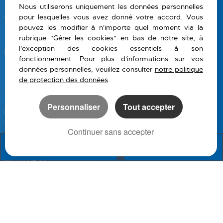
Poussan (34560)
Nous utiliserons uniquement les données personnelles
pour lesquelles vous avez donné votre accord. Vous
Cournonterral (34660)
pouvez les modifier à n'importe quel moment via la
Marseillan (34340)
rubrique "Gérer les cookies" en bas de notre site, à
Balaruc Le Vieux (34540)
l'exception des cookies essentiels à son
La Peyrade (34110)
fonctionnement. Pour plus d'informations sur vos
Montpellier (34000)
données personnelles, veuillez consulter
notre politique
Marseillan Plage (34340)
de protection des données
.
Ales (30100)
Bouzigues (34140)
Personnaliser
Tout accepter
Lattes (34970)
Vic La Gardiole (34110)
Continuer sans accepter
Treigny (89520)
APPELER
NOUS CONTACTER
Sommieres (30250)
Mireval (34110)
Villeveyrac (34560)
Agde (34300)
Montagnac (34530)