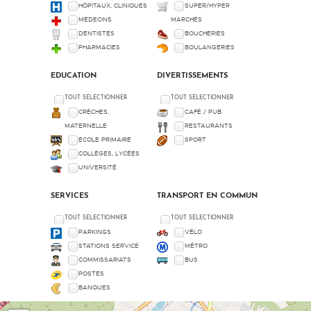
HÔPITAUX, CLINIQUES
SUPER/HYPER
MÉDECINS
MARCHÉS
DENTISTES
BOUCHERIES
PHARMACIES
BOULANGERIES
EDUCATION
DIVERTISSEMENTS
TOUT SÉLECTIONNER
TOUT SÉLECTIONNER
CRÈCHES,
CAFÉ / PUB
MATERNELLE
RESTAURANTS
ECOLE PRIMAIRE
SPORT
COLLÈGES, LYCÉES
UNIVERSITÉ
SERVICES
TRANSPORT EN COMMUN
TOUT SÉLECTIONNER
TOUT SÉLECTIONNER
PARKINGS
VÉLO
STATIONS SERVICE
MÉTRO
COMMISSARIATS
BUS
POSTES
BANQUES