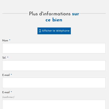
sur
Plus d'informations
ce bien
Afficher le téléphone
*
Nom
*
Tél.
*
E-mail
*
E-mail
(confirmer)