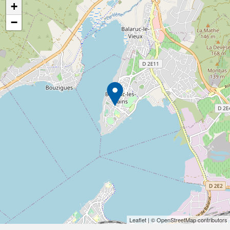
+
−
Leaflet
| © OpenStreetMap contributors