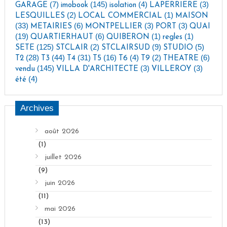
(7)
(145)
(4)
(3)
GARAGE
imobook
isolation
LAPERRIERE
(2)
(1)
LESQUILLES
LOCAL COMMERCIAL
MAISON
(33)
(6)
(3)
(3)
METAIRIES
MONTPELLIER
PORT
QUAI
(19)
(6)
(1)
(1)
QUARTIERHAUT
QUIBERON
regles
(125)
(2)
(9)
(5)
SETE
STCLAIR
STCLAIRSUD
STUDIO
(28)
(44)
(31)
(16)
(4)
(2)
(6)
T2
T3
T4
T5
T6
T9
THEATRE
(145)
(3)
(3)
vendu
VILLA D'ARCHITECTE
VILLEROY
(4)
été
Archives
août 2026
(1)
juillet 2026
(9)
juin 2026
(11)
mai 2026
(13)