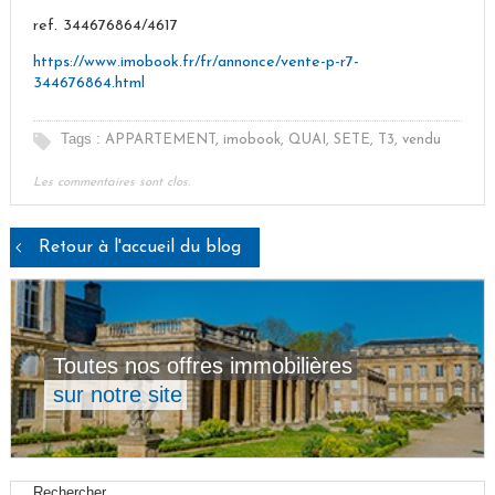
ref. 344676864/4617
https://www.imobook.fr/fr/annonce/vente-p-r7-
344676864.html
Tags :
APPARTEMENT
,
imobook
,
QUAI
,
SETE
,
T3
,
vendu
Les commentaires sont clos.
Retour à l'accueil du blog
Toutes nos offres immobilières
sur notre site
Rechercher