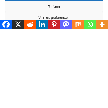
IMOBOOK
Refuser
34200
SETE
63-65 grand rue Mario Roustan
Voir les préférences
04 30 17 30 87
Tél.
:
NOUS ÉCRIRE
Mentions Légales
Politique de protection des données