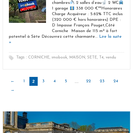
chambres
2 salles d’eau
2 WC
1 garage
338 000 €**Honoraires
Charge Acquéreur : 5.62% TTC inclus
(320 000 € hors honoraires) DPE :
D Impasse François Pouget,Côté
Corniche  Maison de 115 m² à fort
potentiel à Sète Découvrez cette charmante…
Lire la suite
»
Tags :
CORNICHE
,
imobook
,
MAISON
,
SETE
,
T4
,
vendu
←
1
2
3
4
5
…
22
23
24
→