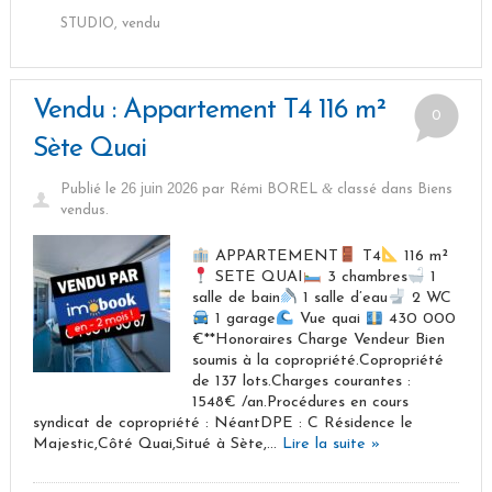
STUDIO
,
vendu
Vendu : Appartement T4 116 m²
0
Sète Quai
26 juin 2026
&
Publié le
par
Rémi BOREL
classé dans
Biens
vendus
.
APPARTEMENT
T4
116 m²
SETE QUAI
3 chambres
1
salle de bain
1 salle d’eau
2 WC
1 garage
Vue quai
430 000
€**Honoraires Charge Vendeur Bien
soumis à la copropriété.Copropriété
de 137 lots.Charges courantes :
1548€ /an.Procédures en cours
syndicat de copropriété : NéantDPE : C Résidence le
Majestic,Côté Quai,Situé à Sète,…
Lire la suite »