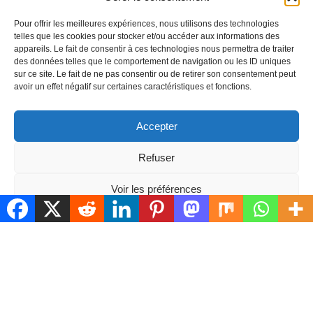
Pour offrir les meilleures expériences, nous utilisons des technologies
telles que les cookies pour stocker et/ou accéder aux informations des
appareils. Le fait de consentir à ces technologies nous permettra de traiter
IMOBOOK
des données telles que le comportement de navigation ou les ID uniques
sur ce site. Le fait de ne pas consentir ou de retirer son consentement peut
34200
SETE
avoir un effet négatif sur certaines caractéristiques et fonctions.
63-65 grand rue Mario Roustan
04 30 17 30 87
Tél.
:
Accepter
NOUS ÉCRIRE
Refuser
Voir les préférences