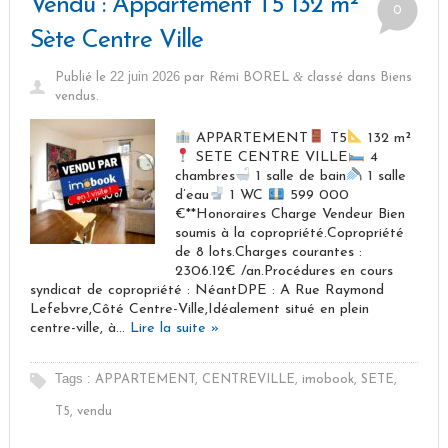
Vendu : Appartement T5 132 m²
0
Sète Centre Ville
22 juin 2026
&
Publié le
par
Rémi BOREL
classé dans
Biens
vendus
.
APPARTEMENT
T5
132 m²
SETE CENTRE VILLE
4
chambres
1 salle de bain
1 salle
d’eau
1 WC
599 000
€**Honoraires Charge Vendeur Bien
soumis à la copropriété.Copropriété
de 8 lots.Charges courantes :
2306.12€ /an.Procédures en cours
syndicat de copropriété : NéantDPE : A Rue Raymond
Lefebvre,Côté Centre-Ville,Idéalement situé en plein
centre-ville, à…
Lire la suite »
Tags :
APPARTEMENT
,
CENTREVILLE
,
imobook
,
SETE
,
T5
,
vendu