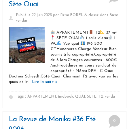
Sète Quai
22 juin 2026
&
Publié le
par
Rémi BOREL
classé dans
Biens
vendus
.
APPARTEMENT
T2
37 m²
SETE QUAI
1 salle d’eau
1
WC
Vue quai
196 500
€**Honoraires Charge Vendeur Bien
soumis à la copropriété.Copropriété
de 8 lots.Charges courantes : 600€
/an.Procédures en cours syndicat de
copropriété : NéantDPE : C Quai
Docteur Scheydt,Côté Quai  Charmant T2 avec vue sur les
quais et le…
Lire la suite »
Tags :
APPARTEMENT
,
imobook
,
QUAI
,
SETE
,
T2
,
vendu
La Revue de Monika #36 Eté
0