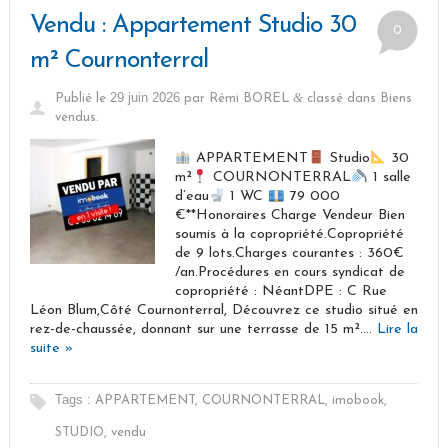
Vendu : Appartement Studio 30
0
m² Cournonterral
29 juin 2026
&
Publié le
par
Rémi BOREL
classé dans
Biens
vendus
.
APPARTEMENT
Studio
30
m²
COURNONTERRAL
1 salle
d’eau
1 WC
79 000
€**Honoraires Charge Vendeur Bien
soumis à la copropriété.Copropriété
de 9 lots.Charges courantes : 360€
/an.Procédures en cours syndicat de
copropriété : NéantDPE : C Rue
Léon Blum,Côté Cournonterral, Découvrez ce studio situé en
rez-de-chaussée, donnant sur une terrasse de 15 m²….
Lire la
suite »
Tags :
APPARTEMENT
,
COURNONTERRAL
,
imobook
,
STUDIO
,
vendu