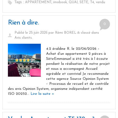
Tags :
APPARTEMENT
,
imobook
,
QUAI
,
SETE
,
T4
,
vendu
Rien à dire.
0
25 juin 2026
&
Publié le
par
Rémi BOREL
classé dans
Avis clients
.
4.2 éraldine R. le 22/06/2026 –
Achat d’un appartement 2 pièces à
SèteEmmanuel a été très à l écoute
pendant la réalisation de notre projet
et nous a accompagné Accueil
agréable et convivial Je recommande
cette agence Source Opinion System
– Processus de recueil et de contrôle
des avis Opinion System, organisme indépendant certifié
ISO 20252…
Lire la suite »