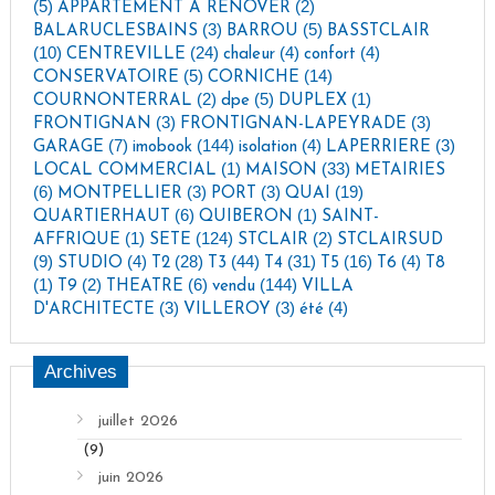
(5)
(2)
APPARTEMENT À RÉNOVER
(3)
(5)
BALARUCLESBAINS
BARROU
BASSTCLAIR
(10)
(24)
(4)
(4)
CENTREVILLE
chaleur
confort
(5)
(14)
CONSERVATOIRE
CORNICHE
(2)
(5)
(1)
COURNONTERRAL
dpe
DUPLEX
(3)
(3)
FRONTIGNAN
FRONTIGNAN-LAPEYRADE
(7)
(144)
(4)
(3)
GARAGE
imobook
isolation
LAPERRIERE
(1)
(33)
LOCAL COMMERCIAL
MAISON
METAIRIES
(6)
(3)
(3)
(19)
MONTPELLIER
PORT
QUAI
(6)
(1)
QUARTIERHAUT
QUIBERON
SAINT-
(1)
(124)
(2)
AFFRIQUE
SETE
STCLAIR
STCLAIRSUD
(9)
(4)
(28)
(44)
(31)
(16)
(4)
STUDIO
T2
T3
T4
T5
T6
T8
(1)
(2)
(6)
(144)
T9
THEATRE
vendu
VILLA
(3)
(3)
(4)
D'ARCHITECTE
VILLEROY
été
Archives
juillet 2026
(9)
juin 2026