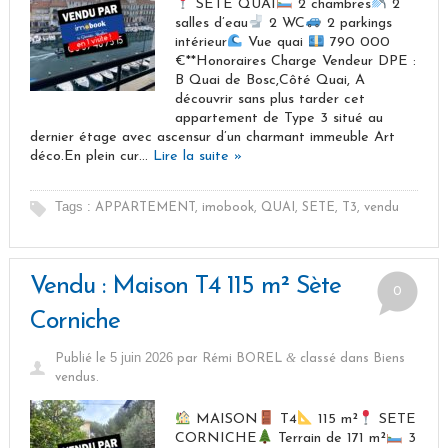
SETE QUAI
2 chambres
2
salles d’eau
2 WC
2 parkings
intérieur
Vue quai
790 000
€**Honoraires Charge Vendeur DPE :
B Quai de Bosc,Côté Quai, A
découvrir sans plus tarder cet
appartement de Type 3 situé au
dernier étage avec ascensur d’un charmant immeuble Art
déco.En plein cur…
Lire la suite »
Tags :
APPARTEMENT
,
imobook
,
QUAI
,
SETE
,
T3
,
vendu
Vendu : Maison T4 115 m² Sète
0
Corniche
5 juin 2026
&
Publié le
par
Rémi BOREL
classé dans
Biens
vendus
.
MAISON
T4
115 m²
SETE
CORNICHE
Terrain de 171 m²
3