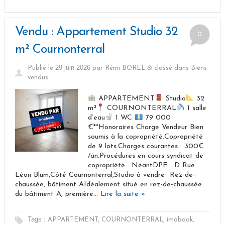
Vendu : Appartement Studio 32
0
m² Cournonterral
29 juin 2026
&
Publié le
par
Rémi BOREL
classé dans
Biens
vendus
.
APPARTEMENT
Studio
32
m²
COURNONTERRAL
1 salle
d’eau
1 WC
79 000
€**Honoraires Charge Vendeur Bien
soumis à la copropriété.Copropriété
de 9 lots.Charges courantes : 300€
/an.Procédures en cours syndicat de
copropriété : NéantDPE : D Rue
Léon Blum,Côté Cournonterral,Studio à vendre  Rez-de-
chaussée, bâtiment AIdéalement situé en rez-de-chaussée
du bâtiment A, première…
Lire la suite »
Tags :
APPARTEMENT
,
COURNONTERRAL
,
imobook
,